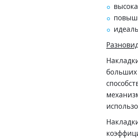
высока
повыше
идеаль
Разновид
Накладки
больших 
способст
механизм
использо
Накладки
коэффици