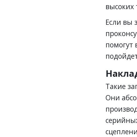
высоких 
Если вы 
проконсу
помогут 
подойдет
Накла
Такие за
Они абсо
производ
серийных
сцеплен