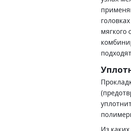
применяю
головках
мягкого 
комбинир
подходя
Уплот
Проклад
(предотв
уплотнит
полимер
Из каких