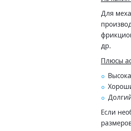
Для мех
производ
фрикцион
др.
Плюсы ас
Высока
Хорош
Долгий
Если не
размеров