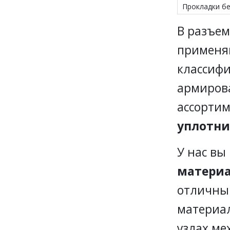
Прокладки б
В разъем
применяю
классиф
армирова
ассортим
уплотн
У нас вы
матери
отличны
материал
узлах ме