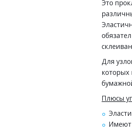
Это прок
различны
Эластичн
обязател
склеиван
Для узло
которых 
бумажной
Плюсы уп
Эласт
Имеют