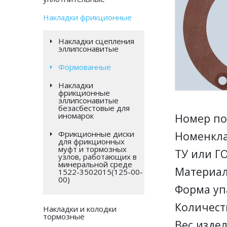
Накладки фрикционные
Накладки сцепления
эллипсонавитые
Формованные
Накладки
фрикционные
эллипсонавитые
безасбестовые для
иномарок
Номер по
Фрикционные диски
Номенкла
для фрикционных
муфт и тормозных
ТУ или ГО
узлов, работающих в
минеральной среде
Материал
1522-3502015(125-00-
00)
Форма уп
Количеств
Накладки и колодки
тормозные
Вес издели