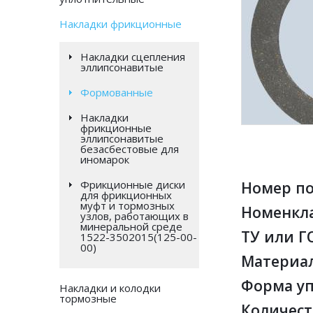
Накладки фрикционные
Накладки сцепления
эллипсонавитые
Формованные
Накладки
фрикционные
эллипсонавитые
безасбестовые для
иномарок
Фрикционные диски
Номер по
для фрикционных
муфт и тормозных
Номенкла
узлов, работающих в
минеральной среде
ТУ или Г
1522-3502015(125-00-
00)
Материа
Форма уп
Накладки и колодки
тормозные
Количест