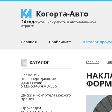
24 года
успешной работы в автомобильной
отрасли
Главная
Прайс-лист
Каталог проду
Главная
На
КАТАЛОГ
НАКЛ
Элементы
теплопередающие
ФОРМО
двигателей
ЯМЗ-5340,ЯМЗ-536
Диски и контртела мокрого
трения
Прокладки
уплотнительные