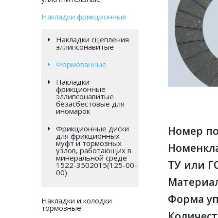
Накладки фрикционные
Накладки сцепления
эллипсонавитые
Формованные
Накладки
фрикционные
эллипсонавитые
безасбестовые для
иномарок
Фрикционные диски
Номер по
для фрикционных
муфт и тормозных
Номенкла
узлов, работающих в
минеральной среде
ТУ или Г
1522-3502015(125-00-
00)
Материа
Форма уп
Накладки и колодки
тормозные
Количест